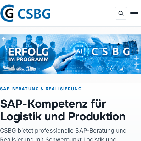
Focus
Dienstleistungen
KI-Beratung
SAP-BERATUNG & REALISIERUNG
Profil
SAP-Kompetenz für
Projekte
Logistik und Produktion
CSBG bietet professionelle SAP-Beratung und
Produkte
Realisierung mit Schwerpunkt Logistik und