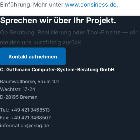
Einführung. Mehr unter
www.consiness.de
.
Sprechen wir über Ihr Projekt.
Ob Beratung, Realisierung oder Tool-Einsatz — wir
melden uns kurzfristig zurück.
Kontakt aufnehmen
C. Gathmann Computer-System-Beratung GmbH
Baumwollbörse, Raum 101
Wachtstr. 17-24
D-28195 Bremen
Tel.:
+49 421 3468513
Fax: +49 421 3468507
information@csbg.de