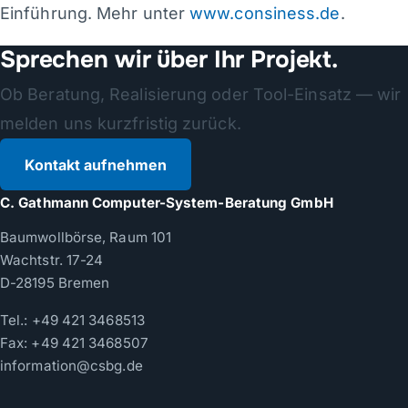
Einführung. Mehr unter
www.consiness.de
.
Sprechen wir über Ihr Projekt.
Ob Beratung, Realisierung oder Tool-Einsatz — wir
melden uns kurzfristig zurück.
Kontakt aufnehmen
C. Gathmann Computer-System-Beratung GmbH
Baumwollbörse, Raum 101
Wachtstr. 17-24
D-28195 Bremen
Tel.:
+49 421 3468513
Fax: +49 421 3468507
information@csbg.de