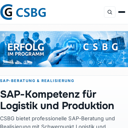
Focus
Dienstleistungen
KI-Beratung
SAP-BERATUNG & REALISIERUNG
Profil
SAP-Kompetenz für
Projekte
Logistik und Produktion
CSBG bietet professionelle SAP-Beratung und
Produkte
Realisierung mit Schwerpunkt Logistik und